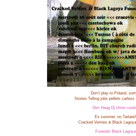
Don’t play to Poland, sorr
Stories Telling jobs pellets carles
Den Haag Dj Urine curat
Ex summer, no Tartare!
Cracked Vomies & Black Lagoya
Funerals Black Lagoya