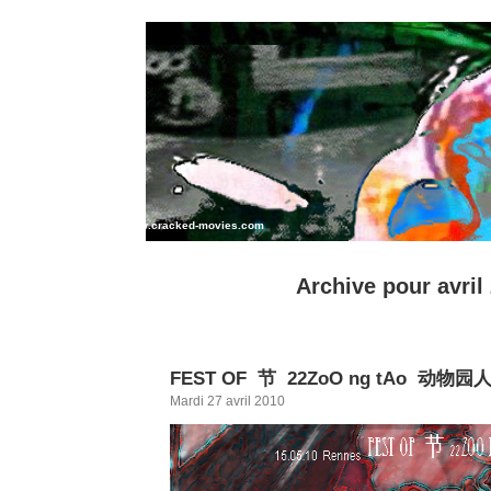
www.cracked-movies.com
ART PERFORMANCE MIX MEDIA
Archive pour avril
FEST OF 节 22ZoO ng tAo 动物
Mardi 27 avril 2010