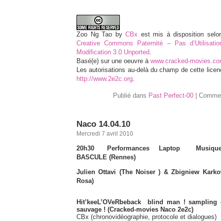
Zoo Ng Tao
by
CBx
est mis à disposition selo
Creative Commons Paternité – Pas d’Utilisat
Modification 3.0 Unported
.
Basé(e) sur une oeuvre à
www.cracked-movies.c
Les autorisations au-delà du champ de cette lice
http://www.2e2c.org
.
Publié dans
Past Perfect-00
|
Commen
Naco 14.04.10
Mercredi 7 avril 2010
20h30 Performances Laptop Musiq
BASCULE (Rennes)
Julien Ottavi (The Noiser ) & Zbigniew Kark
Rosa)
Hit’keeL’OVeRbeback blind man ! sampling c
sauvage ! (Cracked-movies Naco 2e2c)
CBx (chronovidéographie, protocole et dialogues)