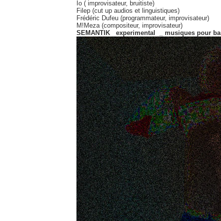
Io ( improvisateur, bruitiste)
Filep (cut up audios et linguistiques)
Frédéric Dufeu (programmateur, improvisateur)
M!Meza (compositeur, improvisateur)
SEMANTIK experimental _ musiques pour ban