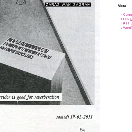
Meta
Conne
Flux
d
RSS
WordP