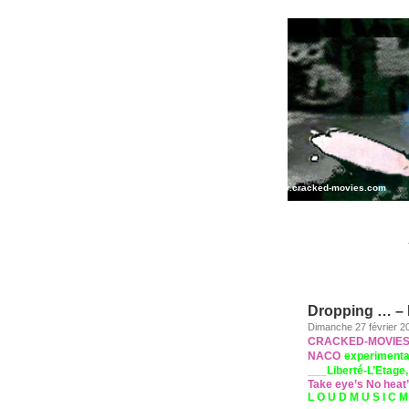
www.cracked-movies.com
ART PERFORMANCE MIX 
Dropping … – R
Dimanche 27 février 2
CRACKED-MOVIE
NACO
experimenta
___Liberté-L’Etag
Take eye’s No heat
L O U D M U S I C M