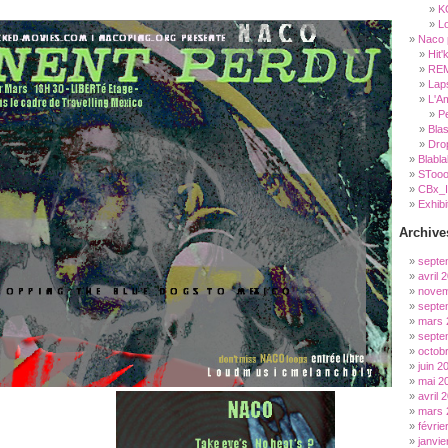
K
Lo
Naco 
Hit
REM
Lap
L'A
P
Bla
Dro
Blabla
SToo
CBx_
Exhibi
Archive
septe
avril 
novem
septe
mars 
septe
octob
juin 2
mai 2
avril 
mars 
févrie
janvie