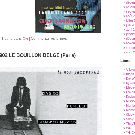
décem
octob
septe
août 
juillet
juin 2
avril 
janvie
Publié dans
Okï
|
Commentaires fermés
décem
novem
septe
août 
1902 LE BOUILLON BELGE (Paris)
Liens
1
Artolo
Black
Die W
Dj Uri
Electr
Eskell
Kodw
Missi
Monke
Monte
Sissy
Sonic
Third
WNE
Y/I+C