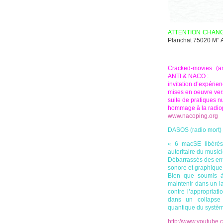
ATTENTION CHANGE
Planchat 75020 M° 
Cracked-movies (arts
ANTI & NACO :
invitation d’expérien
mises en oeuvre ver
suite de pratiques 
hommage à la radio
www.nacoping.org
DASOS (radio mort)
« 6 macSE libérés 
autoritaire du music
Débarrassés des entr
sonore et graphique 
Bien que soumis à 
maintenir dans un l
contre l’appropriat
dans un collapse 
quantique du systèm
http://www.youtub