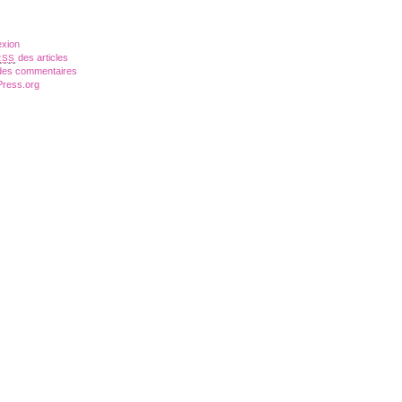
xion
des articles
RSS
es commentaires
ress.org