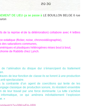
MENT DE LIEU ça se passe à
LE BOUILLON BELGE 6 rue
Avron
 de la reprise et de la détérioration) collabore avec 4 lettres
ce extatique (flicker, noise, chronovidéographie),
s des saturations communes,
numériques et plastiques hétérogènes mises bout à bout,
phonie de Rabbits chez Lynch.
de l’aliénation du disque dur s’émancipent du traitement
ien.
aves de leur fonction de classe ils se livrent à une production
anti-spectaculaire.
la contrainte d’un agent de coercitions qui tente de les
angage classique de production sonore, ils résistent ensemble
ion de leur travail par une force dominante. La lutte s’achève
informatique, ce qui amènera inévitablement l’explosion
e. »
e.com/watch?v=08KsvFm-XR8