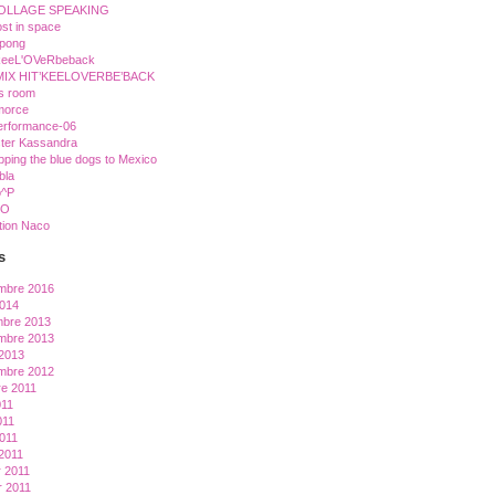
OLLAGE SPEAKING
st in space
pong
'keeL'OVeRbeback
IX HIT’KEELOVERBE’BACK
s room
morce
erformance-06
ster Kassandra
pping the blue dogs to Mexico
bla
o^P
IO
tion Naco
s
mbre 2016
2014
bre 2013
mbre 2013
2013
mbre 2012
re 2011
011
011
2011
2011
r 2011
r 2011