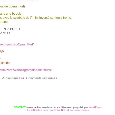
uy de opéra mort)
dans une boucle.
avec le symbole de l’infini inversé sur leurs fronts.
versée.
LACENTA POPEYE.
ERA MORT
ive.org/music/Opra_Mort/
RAM
!
finités.
.com/zarazwamzagramalboinie/music
Publié dans
Okï
|
Commentaires fermés
CONTACT
www.cracked-movies.com est fièrement propulsé par
WordPress
Flux RSS des entrées
et
Flux RSS des commentaires
.