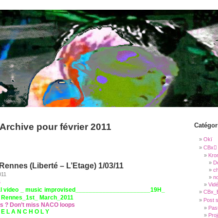
MEDIA
Archive pour février 2011
Catégor
Okï
CBx
Kro
D
ennes (Liberté – L’Etage) 1/03/11
c
011
n
S
Vidé
l video _ music improvised______________________19H_
CBx_B
e, Rennes_1st_ March_2011
Post 
’s ? Don’t miss NACO loops
Pas
 E L A N C H O L Y
Pro