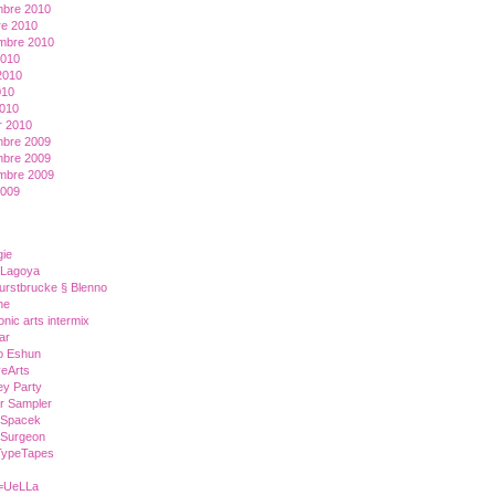
bre 2010
re 2010
mbre 2010
2010
 2010
010
2010
r 2010
bre 2009
bre 2009
mbre 2009
2009
gie
 Lagoya
urstbrucke § Blenno
ne
onic arts intermix
ar
o Eshun
veArts
y Party
r Sampler
 Spacek
 Surgeon
TypeTapes
=UeLLa