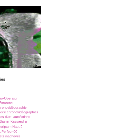
ies
no-Operator
émarche
hronovidéographie
otice chronovidéographies
os d'art, autofictions
laster Kassandra
scriptum Naco
t Perfect-00
jets inachevés