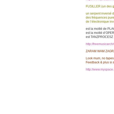
FUSILLER (un des g
un serpent inversé 
des fréquences pures 
de l’électronique in
est la moitié de P
est la moitié d’OP
est TANZPROCESZ
http://freemusicarch
ZARAM WAM ZAG
Look mum, no tapes
Feedback & plus si af
http://www.myspace